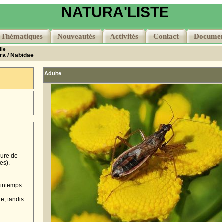
NATURA'LISTE
Thématiques
Thématiques
Nouveautés
Nouveautés
Activités
Activités
Contact
Contact
Documen
Documen
lle
ra
/ Nabidae
Adulte
eure de
es).
rintemps
e, tandis