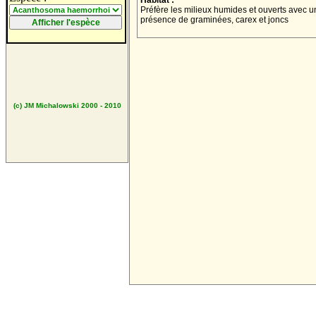
Habitat :
Préfère les milieux humides et ouverts avec u
présence de graminées, carex et joncs
(c) JM Michalowski 2000 - 2010