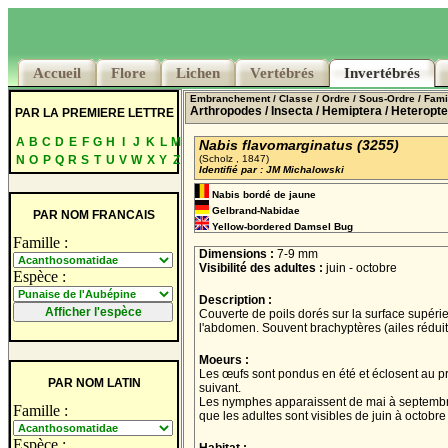
Accueil
Accueil
Flore
Flore
Lichen
Lichen
Vertébrés
Vertébrés
Invertébrés
Invertébrés
Embranchement
/ Classe
/ Ordre
/ Sous-Ordre
/ Fami
Arthropodes
/ Insecta
/ Hemiptera
/ Heteropte
PAR LA PREMIERE LETTRE
A
B
C
D
E
F
G
H
I
J
K
L
M
Nabis flavomarginatus (3255)
N
O
P
Q
R
S
T
U
V
W
X
Y
Z
(Scholz , 1847)
Identifié par : JM Michalowski
Nabis bordé de jaune
Gelbrand-Nabidae
PAR NOM FRANCAIS
Yellow-bordered Damsel Bug
Famille :
Dimensions :
7-9 mm
Visibilité des adultes :
juin - octobre
Espèce :
Description :
Couverte de poils dorés sur la surface supéri
l'abdomen. Souvent brachyptères (ailes réduit
Moeurs :
Les œufs sont pondus en été et éclosent au p
PAR NOM LATIN
suivant.
Les nymphes apparaissent de mai à septembr
Famille :
que les adultes sont visibles de juin à octobre
Espèce :