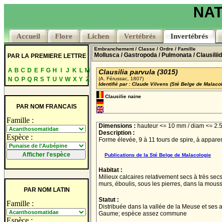
NAT
Accueil
Accueil
Flore
Flore
Lichen
Lichen
Vertébrés
Vertébrés
Invertébrés
Invertébrés
Embranchement
/ Classe
/ Ordre
/ Famille
Mollusca
/ Gastropoda
/ Pulmonata
/ Clausilii
PAR LA PREMIERE LETTRE
A
B
C
D
E
F
G
H
I
J
K
L
M
Clausilia parvula (3015)
N
O
P
Q
R
S
T
U
V
W
X
Y
Z
(A. Férussac, 1807)
Identifié par : Claude Vilvens (Sté Belge de Malaco
Clausilie naine
PAR NOM FRANCAIS
Famille :
Dimensions :
hauteur <= 10 mm / diam <= 2
Description :
Espèce :
Forme élevée, 9 à 11 tours de spire, à appare
Publications de la Sté Belge de Malacologie
Habitat :
Milieux calcaires relativement secs à très secs
murs, éboulis, sous les pierres, dans la mous
PAR NOM LATIN
Statut :
Famille :
Distribuée dans la vallée de la Meuse et ses a
Gaume; espèce assez commune
Espèce :