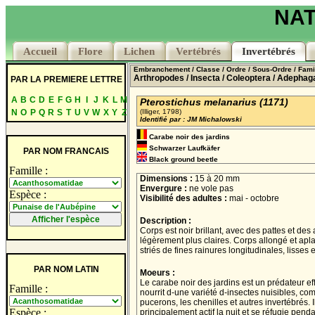
NAT
Accueil
Accueil
Flore
Flore
Lichen
Lichen
Vertébrés
Vertébrés
Invertébrés
Invertébrés
Embranchement
/ Classe
/ Ordre
/ Sous-Ordre
/ Fami
Arthropodes
/ Insecta
/ Coleoptera
/ Adephag
PAR LA PREMIERE LETTRE
A
B
C
D
E
F
G
H
I
J
K
L
M
Pterostichus melanarius (1171)
N
O
P
Q
R
S
T
U
V
W
X
Y
Z
(Illiger, 1798)
Identifié par : JM Michalowski
Carabe noir des jardins
Schwarzer Laufkäfer
PAR NOM FRANCAIS
Black ground beetle
Famille :
Dimensions :
15 à 20 mm
Envergure :
ne vole pas
Espèce :
Visibilité des adultes :
mai - octobre
Description :
Corps est noir brillant, avec des pattes et de
légèrement plus claires. Corps allongé et aplat
striés de fines rainures longitudinales, lisses e
PAR NOM LATIN
Moeurs :
Le carabe noir des jardins est un prédateur ef
Famille :
nourrit d-une variété d-insectes nuisibles, co
pucerons, les chenilles et autres invertébrés. I
Espèce :
principalement actif la nuit et se réfugie penda