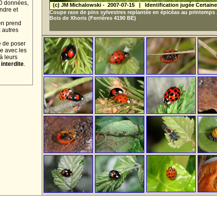
30 données,
(c) JM Michalowski - 2007-07-15 | Identification jugée Certaine
ndre et
Coupe rase de pins sylvestres replantée en épicéas au printemps
Bois de Xhoris
(Ferrières 4190 BE)
en prend
 autres
e de poser
e avec les
à leurs
interdite
.