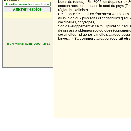
bords de routes,... Fin 2002, on dépasse les 
concentrées surtout dans le nord du pays (Fla
région bruxelloise).
Cette coccinelle est extrêmement vorace et s'
aussi bien aux pucerons et cochenilles qu'aux
coccinelles, chrysopes, ...
Son développement et sa multiplication risqu
de graves problèmes écologiques (concurenc
coccinelles indigènes car elle s'attaque aussi 
larves,...).
Sa commercialisation devrait être 
(c) JM Michalowski 2000 - 2010