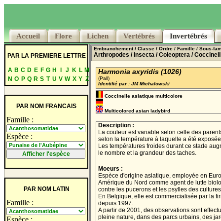
Accueil
Accueil
Flore
Flore
Lichen
Lichen
Vertébrés
Vertébrés
Invertébrés
Invertébrés
Embranchement
/ Classe
/ Ordre
/ Famille
/ Sous-fam
Arthropodes
/ Insecta
/ Coleoptera
/ Coccinel
PAR LA PREMIERE LETTRE
A
B
C
D
E
F
G
H
I
J
K
L
M
Harmonia axyridis (1026)
N
O
P
Q
R
S
T
U
V
W
X
Y
Z
(Pall)
Identifié par : JM Michalowski
Coccinelle asiatique multicolore
PAR NOM FRANCAIS
Multicolored asian ladybird
Famille :
Description :
La couleur est variable selon celle des parent
Espèce :
selon la température à laquelle a été exposée
Les températures froides durant ce stade aug
le nombre et la grandeur des taches.
Moeurs :
Espèce d'origine asiatique, employée en Euro
Amérique du Nord comme agent de lutte biol
PAR NOM LATIN
contre les pucerons et les psylles des cultures
En Belgique, elle est commercialisée par la f
Famille :
depuis 1997.
A partir de 2001, des observations sont effec
pleine nature, dans des parcs urbains, des jar
Espèce :