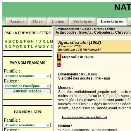
NAT
Accueil
Accueil
Flore
Flore
Lichen
Lichen
Vertébrés
Vertébrés
Invertébrés
Invertébrés
Embranchement
/ Classe
/ Ordre
/ Famille
Arthropodes
/ Insecta
/ Coleoptera
/ Chrysom
PAR LA PREMIERE LETTRE
A
B
C
D
E
F
G
H
I
J
K
L
M
Agelastica alni (1002)
N
O
P
Q
R
S
T
U
V
W
X
Y
Z
(Linnaeus, 1758)
Identifié par : JM Michalowski
Chrysomèle de l'aulne
PAR NOM FRANCAIS
Famille :
Dimensions :
8 - 10 mm
Visibilité des adultes :
mai - mai
Espèce :
Moeurs :
Sans être véritablement grégaire cet insecte v
moins en "colonies" d'où le côté parfois spect
ses dégâts. Les jeunes Aulnes sont particuliè
touchés, mais les plus âgés ne sont pas déda
autant , les pousses de l'année ayant la tendr
PAR NOM LATIN
Autres informations sur Internet
Famille :
Habitat :
Espèce :
Sur Alnus glutinosa, l'Aulne glutineux.