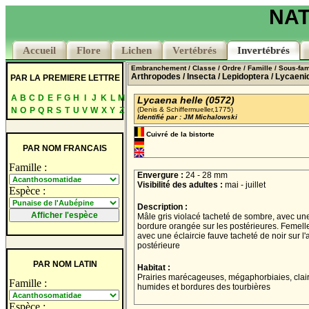
NAT
Accueil
Accueil
Flore
Flore
Lichen
Lichen
Vertébrés
Vertébrés
Invertébrés
Invertébrés
Embranchement
/ Classe
/ Ordre
/ Famille
/ Sous-fam
Arthropodes
/ Insecta
/ Lepidoptera
/ Lycaeni
PAR LA PREMIERE LETTRE
A
B
C
D
E
F
G
H
I
J
K
L
M
Lycaena helle (0572)
N
O
P
Q
R
S
T
U
V
W
X
Y
Z
(Denis & Schiffermueller,1775)
Identifié par : JM Michalowski
Cuivré de la bistorte
PAR NOM FRANCAIS
Famille :
Envergure :
24 - 28 mm
Visibilité des adultes :
mai - juillet
Espèce :
Description :
Mâle gris violacé tacheté de sombre, avec une
bordure orangée sur les postérieures. Femell
avec une éclaircie fauve tacheté de noir sur l'a
postérieure
PAR NOM LATIN
Habitat :
Prairies marécageuses, mégaphorbiaies, clair
Famille :
humides et bordures des tourbières
Espèce :