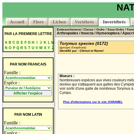
NAT
Accueil
Accueil
Flore
Flore
Lichen
Lichen
Vertébrés
Vertébrés
Invertébrés
Invertébrés
Embranchement
/ Classe
/ Ordre
/ Sous-Ordre
/ Fami
Arthropodes
/ Insecta
/ Hymenoptera
/ Apocri
PAR LA PREMIERE LETTRE
A
B
C
D
E
F
G
H
I
J
K
L
M
Torymus species (0172)
N
O
P
Q
R
S
T
U
V
W
X
Y
Z
(groupe d'espèces)
Identifié par : Clémot et Ramel
PAR NOM FRANCAIS
Famille :
Moeurs :
Nombreuses espèces aux vives couleurs méta
Espèce :
dorées qui s'attaquent aux galles des Cynipid
voir sortir d'une galle de nombreux Torymus à
Cynips.
Plus d'informations sur le site d'ARAMEL
PAR NOM LATIN
Famille :
Espèce :