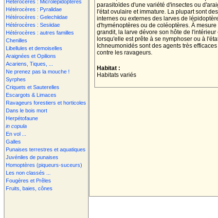
Hétérocères : Microlépidoptères
parasitoïdes d'une variété d'insectes ou d'ara
Hétérocères : Pyralidae
l'état ovulaire et immature. La plupart sont de
Hétérocères : Gelechiidae
internes ou externes des larves de lépidoptèr
Hétérocères : Sesiidae
d'hyménoptères ou de coléoptères. À mesure 
grandit, la larve dévore son hôte de l'intérieu
Hétérocères : autres familles
lorsqu'elle est prête à se nymphoser ou à l'éta
Chenilles
Ichneumonidés sont des agents très efficaces 
Libellules et demoiselles
contre les ravageurs.
Araignées et Opilions
Acariens, Tiques, ...
Habitat :
Ne prenez pas la mouche !
Habitats variés
Syrphes
Criquets et Sauterelles
Escargots & Limaces
Ravageurs forestiers et horticoles
Dans le bois mort
Herpétofaune
in copula
En vol ...
Galles
Punaises terrestres et aquatiques
Juvéniles de punaises
Homoptères (piqueurs-suceurs)
Les non classés ...
Fougères et Prêles
Fruits, baies, cônes