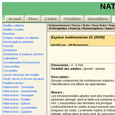
NAT
Accueil
Accueil
Flore
Flore
Lichen
Lichen
Vertébrés
Vertébrés
Invertébrés
Invertébrés
Abeilles solitaires
Embranchement
/ Classe
/ Ordre
/ Sous-Ordre
/ Supe
Arthropodes
/ Insecta
/ Hymenoptera
/ Apocri
Abeilles sociales
Bourdons
Espèce indéterminée 01 (0009)
Guêpes sociales et solitaires
Hyménoptères parasites
Identifié par : JM Michalowski
Fourmis
Symphytes
Ichneumons & espèces proches
Coléoptères
Curculionoidea (Charançons)
Dimensions :
4 - 5 mm
Chrysomèles
Visibilité des adultes :
janvier - janvier
Coccinelles
Larves mineuses des feuilles
Description :
Oeufs, larves et formes larvaires
Groupe comprenant de nombreuses espèces 
Papillons de jour
l'identification est affaire de spécialistes.
Hétérocères : Tortricidae
Hétérocères : Geometridae
Moeurs :
Hétérocères : Noctuidae
Les Ichneumonidés adultes sont des insectes
Hétérocères : Ecailles
abdomen allongé, dont la taille est comprise e
mm. L'ovopositeur des femelles est presque
Hétérocères : Sphynx
continuellement en saillie et peut mesurer plus
Hétérocères : Lymantriidae
longueur du corps. La femelle repère à l'odeur
Hétérocères : Zygènes
infester, même dans le bois mort. Ils sont pri