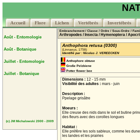
NAT
Accueil
Accueil
Flore
Flore
Lichen
Lichen
Vertébrés
Vertébrés
Invertébrés
Invertébrés
Embranchement
/ Classe
/ Ordre
/ Sous-Ordre
/ Fami
Arthropodes
/ Insecta
/ Hymenoptera
/ Apocri
Août - Entomologie
Anthophora retusa (0300)
Août - Botanique
(Linnaeus, 1758)
Identifié par : Nicolas J. VEREECKEN
Juillet - Entomologie
Anthophore obtuse
Große Pelzbiene
Potter flower bee
Juillet - Botanique
Dimensions :
12 - 15 mm
Visibilité des adultes :
mars - juin
Description :
Ppelage grisâtre
Moeurs :
Elle creuse des nids dans le sol et butine pri
des fleurs avec des corolles longues
(c) JM Michalowski 2000 - 2009
Habitat :
Elle préfère les sols sableux, comme les dune
les landes et les prairies