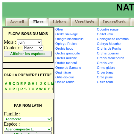
NAT
Accueil
Accueil
Flore
Flore
Lichen
Lichen
Vertébrés
Vertébrés
Invertébrés
Invertébrés
Obier
Odontite rouge
FLORAISONS DU MOIS
Oeillet sauvage
Oeillet velu
Onagre bisannuelle
Ophioglosse commun
Mois :
Ophrys Frelon
Ophrys Mouche
Couleur :
Orchis bouc
Orchis de Fuchs
Orchis grenouille
Orchis guerrier
Orchis militaire
Orchis Moucheron
Orchis tacheté
Orchis vert
Orme de Samarie
Orme glabre
Orpin âcre
Orpin blanc
PAR LA PREMIERE LETTRE
Ortie dioïque
Ortie jaune
Oseille ronde
Osier fleuri
A
B
C
D
E
F
G
H
I
J
K
L
M
N
O
P
Q
R
S
T
U
V
W
X
Y
Z
PAR NOM LATIN
Famille :
Espèce :