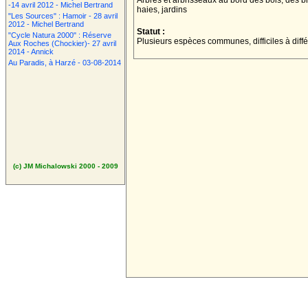
Arbres et arbrisseaux au bord des bois, des br
-14 avril 2012 - Michel Bertrand
haies, jardins
"Les Sources" : Hamoir - 28 avril
2012 - Michel Bertrand
Statut :
"Cycle Natura 2000" : Réserve
Plusieurs espèces communes, difficiles à diff
Aux Roches (Chockier)- 27 avril
2014 - Annick
Au Paradis, à Harzé - 03-08-2014
(c) JM Michalowski 2000 - 2009