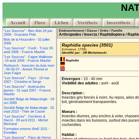
NAT
Accueil
Accueil
Flore
Flore
Lichen
Lichen
Vertébrés
Vertébrés
Invertébrés
Invertébrés
"Les Sources" : Ben-Ahin 25 juin
Embranchement
/ Classe
/ Ordre
/ Famille
Arthropodes
/ Insecta
/ Raphidioptera
/ Raphi
2006 - Graciane Petit
Bois de la Houssière - 02 juillet
2006
Raphidia species (3501)
"Les Sources" : Forêt - Trooz 05
(Linnaeus, 1758)
août 2006 - Francis Mauhin
Identifié par : JM Michalowski
"Les Sources" : Fagne Wallonne
-19 août 2006 - Francis Mauhin
Raphidie
Rurbusch - Insectes du bois mort
- 06-05-07 - Annick Pironet et
Jean Fagot
"Les Sources" : Fays - 19 mai
Envergure :
10 - 40 mm
2007 - Christine et Serge
Visibilité des adultes :
avril - août
"Les Sources" : Astéracées
jaunes - 01 sept 2007 - Francis
Description :
Mauhin
Insectes gris foncés à noirs. Au repos, ailes 
Société Belge de Malacologie - 04
toit, généralement transparentes.
oct 2009
Société Belge de Malacologie : 25
sept 2010 - Thier de Caster
Moeurs :
Insectes diurnes, peu enclins à voler, chassen
"Les Sources" : Ferrières &
Harzé - 09 avril 2011 - Michel
insectes dans les buissons, surtout des pucer
Bertrand
cochenilles.
Formation entomo INeE 2011 -
Enneilles
Habitat :
"Les Sources" : Pays de Herve