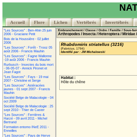
NAT
Accueil
Accueil
Flore
Flore
Lichen
Lichen
Vertébrés
Vertébrés
Invertébrés
Invertébrés
"Les Sources" : Ben-Ahin 25 juin
Embranchement
/ Classe
/ Ordre
/ Famille
/ Sous-fam
Arthropodes
/ Insecta
/ Heteroptera
/ Miridae
/
2006 - Graciane Petit
Bois de la Houssière - 02 juillet
2006
Rhabdomiris striatellus (3216)
"Les Sources" : Forêt - Trooz 05
(Fabricius, 1794)
août 2006 - Francis Mauhin
Identifié par : JM Michalowski
"Les Sources" : Fagne Wallonne
-19 août 2006 - Francis Mauhin
Rurbusch - Insectes du bois mort
- 06-05-07 - Annick Pironet et
Jean Fagot
"Les Sources" : Fays - 19 mai
Habitat :
2007 - Christine et Serge
Hôte du chêne
"Les Sources" : Astéracées
jaunes - 01 sept 2007 - Francis
Mauhin
Société Belge de Malacologie - 04
oct 2009
Société Belge de Malacologie : 25
sept 2010 - Thier de Caster
"Les Sources" : Ferrières &
Harzé - 09 avril 2011 - Michel
Bertrand
Formation entomo INeE 2011 -
Enneilles
"Les Sources" : Pays de Herve