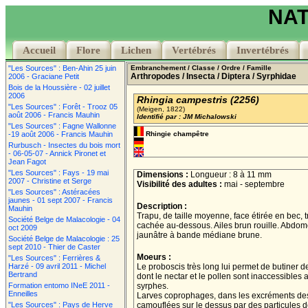
NAT
Accueil
Accueil
Flore
Flore
Lichen
Lichen
Vertébrés
Vertébrés
Invertébrés
Invertébrés
"Les Sources" : Ben-Ahin 25 juin
Embranchement
/ Classe
/ Ordre
/ Famille
Arthropodes
/ Insecta
/ Diptera
/ Syrphidae
2006 - Graciane Petit
Bois de la Houssière - 02 juillet
2006
Rhingia campestris (2256)
"Les Sources" : Forêt - Trooz 05
(Meigen, 1822)
août 2006 - Francis Mauhin
Identifié par : JM Michalowski
"Les Sources" : Fagne Wallonne
-19 août 2006 - Francis Mauhin
Rhingie champêtre
Rurbusch - Insectes du bois mort
- 06-05-07 - Annick Pironet et
Jean Fagot
"Les Sources" : Fays - 19 mai
Dimensions :
Longueur : 8 à 11 mm
2007 - Christine et Serge
Visibilité des adultes :
mai - septembre
"Les Sources" : Astéracées
jaunes - 01 sept 2007 - Francis
Description :
Mauhin
Trapu, de taille moyenne, face étirée en bec,
Société Belge de Malacologie - 04
cachée au-dessous. Ailes brun rouille. Abdo
oct 2009
jaunâtre à bande médiane brune.
Société Belge de Malacologie : 25
sept 2010 - Thier de Caster
Moeurs :
"Les Sources" : Ferrières &
Harzé - 09 avril 2011 - Michel
Le proboscis très long lui permet de butiner de
Bertrand
dont le nectar et le pollen sont inaccessibles 
Formation entomo INeE 2011 -
syrphes.
Enneilles
Larves coprophages, dans les excréments des
"Les Sources" : Pays de Herve
camouflées sur le dessus par des particules 