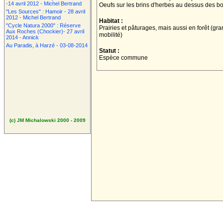
-14 avril 2012 - Michel Bertrand
Oeufs sur les brins d'herbes au dessus des b
"Les Sources" : Hamoir - 28 avril
2012 - Michel Bertrand
Habitat :
"Cycle Natura 2000" : Réserve
Prairies et pâturages, mais aussi en forêt (gr
Aux Roches (Chockier)- 27 avril
mobilité)
2014 - Annick
Au Paradis, à Harzé - 03-08-2014
Statut :
Espèce commune
(c) JM Michalowski 2000 - 2009