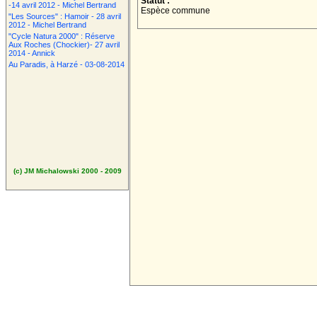
Statut :
-14 avril 2012 - Michel Bertrand
Espèce commune
"Les Sources" : Hamoir - 28 avril
2012 - Michel Bertrand
"Cycle Natura 2000" : Réserve
Aux Roches (Chockier)- 27 avril
2014 - Annick
Au Paradis, à Harzé - 03-08-2014
(c) JM Michalowski 2000 - 2009