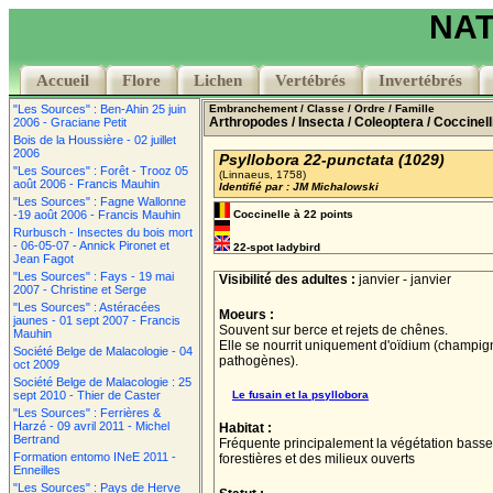
NAT
Accueil
Accueil
Flore
Flore
Lichen
Lichen
Vertébrés
Vertébrés
Invertébrés
Invertébrés
"Les Sources" : Ben-Ahin 25 juin
Embranchement
/ Classe
/ Ordre
/ Famille
Arthropodes
/ Insecta
/ Coleoptera
/ Coccinel
2006 - Graciane Petit
Bois de la Houssière - 02 juillet
2006
Psyllobora 22-punctata (1029)
"Les Sources" : Forêt - Trooz 05
(Linnaeus, 1758)
août 2006 - Francis Mauhin
Identifié par : JM Michalowski
"Les Sources" : Fagne Wallonne
-19 août 2006 - Francis Mauhin
Coccinelle à 22 points
Rurbusch - Insectes du bois mort
- 06-05-07 - Annick Pironet et
22-spot ladybird
Jean Fagot
"Les Sources" : Fays - 19 mai
Visibilité des adultes :
janvier - janvier
2007 - Christine et Serge
"Les Sources" : Astéracées
Moeurs :
jaunes - 01 sept 2007 - Francis
Souvent sur berce et rejets de chênes.
Mauhin
Elle se nourrit uniquement d'oïdium (champi
Société Belge de Malacologie - 04
pathogènes).
oct 2009
Société Belge de Malacologie : 25
sept 2010 - Thier de Caster
Le fusain et la psyllobora
"Les Sources" : Ferrières &
Harzé - 09 avril 2011 - Michel
Habitat :
Bertrand
Fréquente principalement la végétation basse 
Formation entomo INeE 2011 -
forestières et des milieux ouverts
Enneilles
"Les Sources" : Pays de Herve