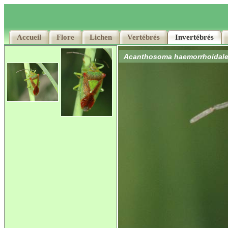
Accueil
Accueil
Flore
Flore
Lichen
Lichen
Vertébrés
Vertébrés
Invertébrés
Invertébrés
Acanthosoma haemorrhoidal