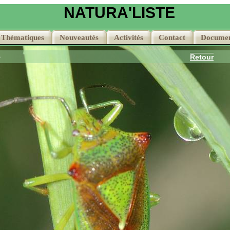
NATURA'LISTE
Thématiques
Thématiques
Nouveautés
Nouveautés
Activités
Activités
Contact
Contact
Documen
Documen
e
Retour