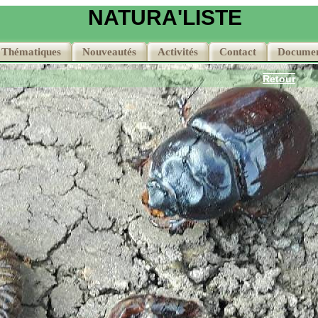
NATURA'LISTE
Thématiques
Thématiques
Nouveautés
Nouveautés
Activités
Activités
Contact
Contact
Documen
Documen
Retour