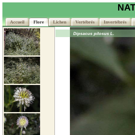
NAT
Accueil
Accueil
Flore
Flore
Lichen
Lichen
Vertébrés
Vertébrés
Invertébrés
Invertébrés
Dipsacus pilosus L.