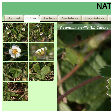
NAT
Accueil
Accueil
Flore
Flore
Lichen
Lichen
Vertébrés
Vertébrés
Invertébrés
Invertébrés
Potentilla sterilis (L.) Garcke