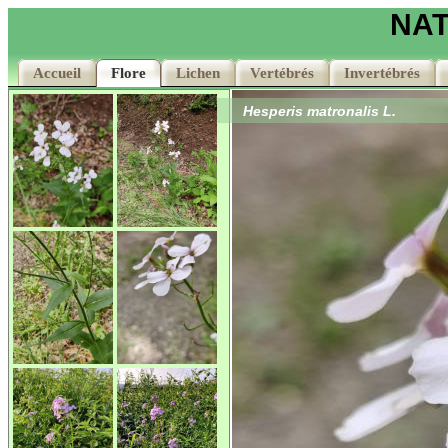
NAT
Accueil
Accueil
Flore
Flore
Lichen
Lichen
Vertébrés
Vertébrés
Invertébrés
Invertébrés
Hesperis matronalis L.